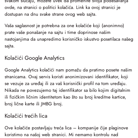
svakom slučaju, možete uvek da promenite svoja podešavanja
ovde, na stranici o politici kolačića. Link ka ovoj stranici je
dostupan na dnu svake strane ovog web sajta.
Vaša saglasnost je potrebna za one kolačiće koji (anonimno)
prate vaše ponašanje na sajtu i time doprinose našim
nastojanjima da unapredimo korisničko iskustvo posetilaca našeg
sajta.
Kolačići Google Analytics
Google Analytics kolačići nam pomažu da pratimo posete našim
stranicama. Ovaj servis koristi anonimizovani identifikator, koji
se vezuje za uređaj ili za vaš korisnički profil na tom uređaju.
Nikada ne povezujemo taj identifikator sa bilo kojim digitalnim
ili fizičkim ličnim identitetom kao što su broj kreditne kartice,
broj lične karte ili JMBG broj.
Kolačići trećih lica
Ove kolačiće postavljaju treća lica – kompanije čije plaginove
koristimo na našoj web stranici. Mi nemamo kontrolu nad