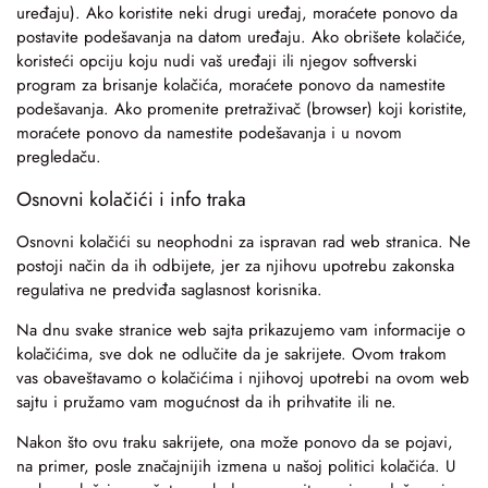
uređaju). Ako koristite neki drugi uređaj, moraćete ponovo da
postavite podešavanja na datom uređaju. Ako obrišete kolačiće,
koristeći opciju koju nudi vaš uređaji ili njegov softverski
program za brisanje kolačića, moraćete ponovo da namestite
podešavanja. Ako promenite pretraživač (browser) koji koristite,
moraćete ponovo da namestite podešavanja i u novom
pregledaču.
Osnovni kolačići i info traka
Osnovni kolačići su neophodni za ispravan rad web stranica. Ne
postoji način da ih odbijete, jer za njihovu upotrebu zakonska
regulativa ne predviđa saglasnost korisnika.
Na dnu svake stranice web sajta prikazujemo vam informacije o
kolačićima, sve dok ne odlučite da je sakrijete. Ovom trakom
vas obaveštavamo o kolačićima i njihovoj upotrebi na ovom web
sajtu i pružamo vam mogućnost da ih prihvatite ili ne.
Nakon što ovu traku sakrijete, ona može ponovo da se pojavi,
na primer, posle značajnijih izmena u našoj politici kolačića. U