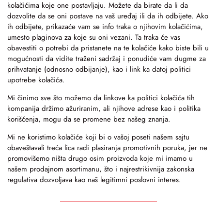
kolačićima koje one postavljaju. Možete da birate da li da
dozvolite da se oni postave na vaš uređaj ili da ih odbijete. Ako
ih odbijete, prikazaće vam se info traka o njihovim kolačićima,
umesto plaginova za koje su oni vezani. Ta traka će vas
obavestiti o potrebi da pristanete na te kolačiće kako biste bili u
mogućnosti da vidite traženi sadržaj i ponudiće vam dugme za
prihvatanje (odnosno odbijanje), kao i link ka datoj politici
upotrebe kolačića.
Mi činimo sve što možemo da linkove ka politici kolačića tih
kompanija držimo ažuriranim, ali njihove adrese kao i politika
korišćenja, mogu da se promene bez našeg znanja.
Mi ne koristimo kolačiće koji bi o vašoj poseti našem sajtu
obaveštavali treća lica radi plasiranja promotivnih poruka, jer ne
promovišemo ništa drugo osim proizvoda koje mi imamo u
našem prodajnom asortimanu, što i najrestrikivnija zakonska
regulativa dozvoljava kao naš legitimni poslovni interes.