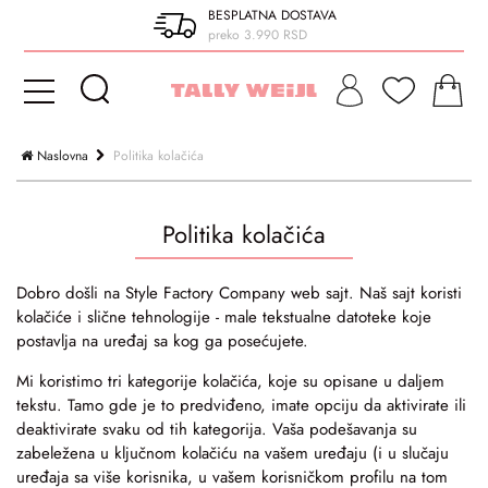
BESPLATNA DOSTAVA
preko 3.990 RSD
Naslovna
Politika kolačića
Politika kolačića
Dobro došli na Style Factory Company web sajt. Naš sajt koristi
kolačiće i slične tehnologije - male tekstualne datoteke koje
postavlja na uređaj sa kog ga posećujete.
Mi koristimo tri kategorije kolačića, koje su opisane u daljem
tekstu. Tamo gde je to predviđeno, imate opciju da aktivirate ili
deaktivirate svaku od tih kategorija. Vaša podešavanja su
zabeležena u ključnom kolačiću na vašem uređaju (i u slučaju
uređaja sa više korisnika, u vašem korisničkom profilu na tom