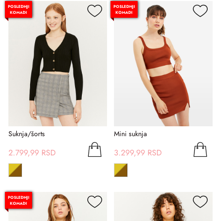
POSLEDNJI
POSLEDNJI
KOMADI
KOMADI
Suknja/šorts
Mini suknja
2.799,99 RSD
3.299,99 RSD
POSLEDNJI
KOMADI