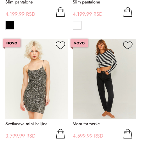
Slim pantalone
Slim pantalone
4.199,99 RSD
4.199,99 RSD
NOVO
NOVO
Svetlucava mini haljina
Mom farmerke
3.799,99 RSD
4.599,99 RSD