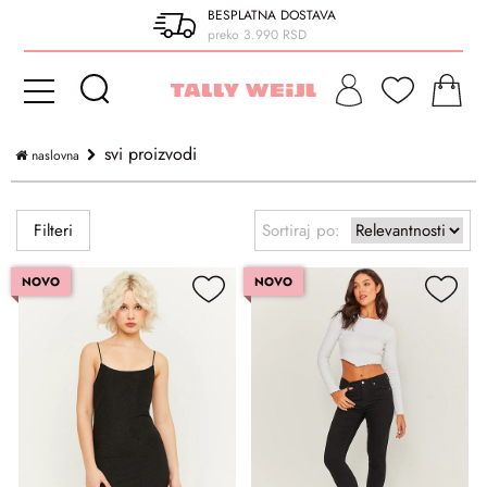
BESPLATNA DOSTAVA
preko 3.990 RSD
svi proizvodi
naslovna
Filteri
Sortiraj po:
NOVO
NOVO