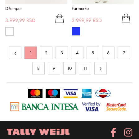
Džemper
Farmerke
3.999,99 RSD
3.999,99 RSD
‹
1
2
3
4
5
6
7
›
8
9
10
11