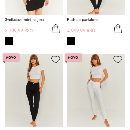
Svetlucava mini haljina
Push up pantalone
3.799,99 RSD
4.999,99 RSD
NOVO
NOVO