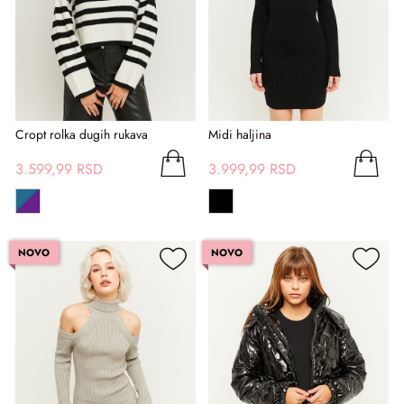
Cropt rolka dugih rukava
Midi haljina
3.599,99 RSD
3.999,99 RSD
NOVO
NOVO