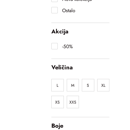
Ostalo
Akcija
-50%
Veličina
L
M
S
XL
XS
XXS
Boje