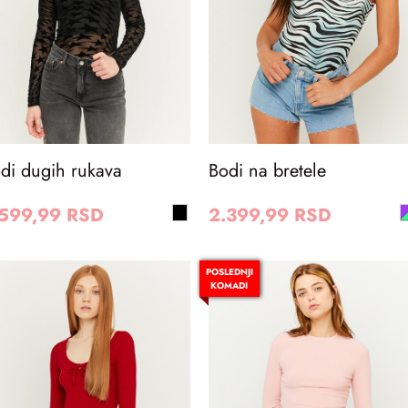
di dugih rukava
Bodi na bretele
.599,99 RSD
2.399,99 RSD
POSLEDNJI
KOMADI