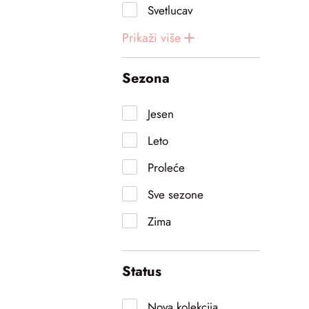
Svetlucav
Prikaži
više
Sezona
Jesen
Leto
Proleće
Sve sezone
Zima
Status
Nova kolekcija