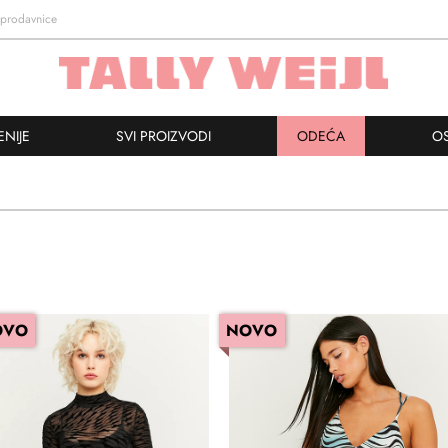
prodavnice
ENIJE
SVI PROIZVODI
ODEĆA
O
OVO
NOVO