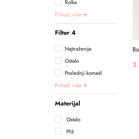
Rolka
Prikaži
više
Filter 4
Najtraženije
Bo
Ostalo
2
Poslednji komadi
Prikaži
više
Materijal
Ostalo
Pliš