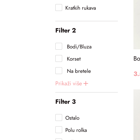
Kratkih rukava
Filter 2
Bodi/Bluza
Bo
Korset
Na bretele
3
Prikaži
više
Filter 3
Ostalo
Polu rolka