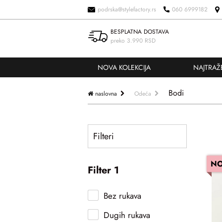
podrska@stylefactory.rs
060 6999182
BESPLATNA DOSTAVA
preko 3.990 RSD
NOVA KOLEKCIJA
NAJTRAŽ
Bodi
naslovna
Odeća
Filteri
N
Filter 1
Bez rukava
Dugih rukava