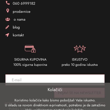
060 6999182
prodavnice
o nama
blog
kontakt
SIGURNA KUPOVINA
ISKUSTVO
100% sigurna kupovina
preko 10 godina iskustva
Kolačiči
PRIJAVI SE NA NEWSLETTER
Koristimo kolačiće kako bismo poboljšali Vaše iskustvo.
U skladu sa novom direktivom e-privatnosti, potrebno je da zatražimo
Politika kolačića
Politika privatnosti
Opšti uslovi kupovine