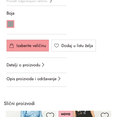
Pronađi odgovarajuću veličinu
Boja
Izaberite veličinu
Dodaj u listu želja
Detalji o proizvodu
Opis proizvoda i održavanje
Slični proizvodi
NOVO