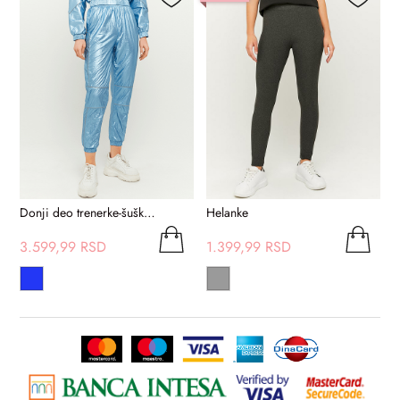
Donji deo trenerke-šuškavac
Helanke
3.599,99 RSD
1.399,99 RSD