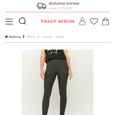
BESPLATNA DOSTAVA
preko 3.990 RSD
Naslovna
Odeća
Trenerke i helanke