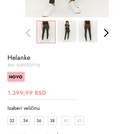
Helanke
SKU: SLEPESOFT-HJ
NOVO
1.399,99 RSD
Izaberi veličinu
32
34
36
38
40
42