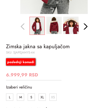
Zimska jakna sa kapuljačom
SKU: SJAPEJAMYS-44
poslednji komadi
6.999,99 RSD
Izaberi veličinu
L
M
S
XL
XS