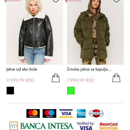
Jakna od eko kože
Zimska jakna sa kapuljačom
K
9.999,99 RSD
7.999,99 RSD
7