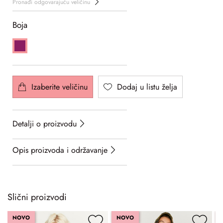
Pronađi odgovarajuću veličinu
Boja
Izaberite veličinu
Dodaj u listu želja
Detalji o proizvodu
Opis proizvoda i održavanje
Slični proizvodi
NOVO
NOVO