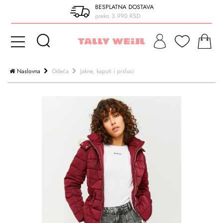
BESPLATNA DOSTAVA
preko 3.990 RSD
Naslovna
Odeća
Jakne, kaputi i prsluci