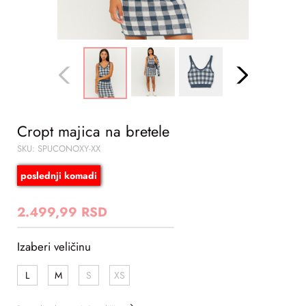
Cropt majica na bretele
SKU: SPUCONOXY-XX
poslednji komadi
2.499,99 RSD
Izaberi veličinu
L
M
S
XS