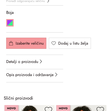
Pronađi odgovarajuću veličinu
Boja
Izaberite veličinu
Dodaj u listu želja
Detalji o proizvodu
Opis proizvoda i održavanje
Slični proizvodi
NOVO
NOVO