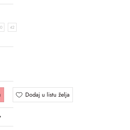
0
42
u
Dodaj u listu želja