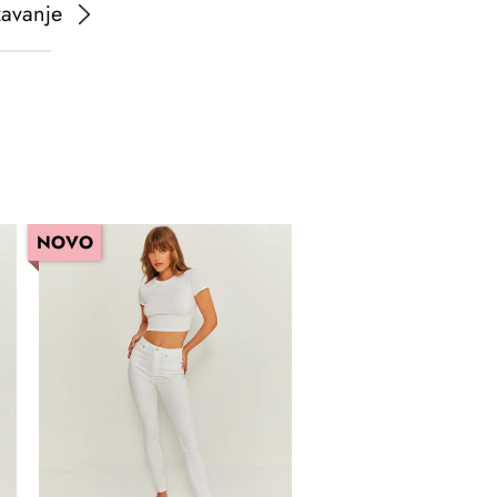
žavanje
NOVO