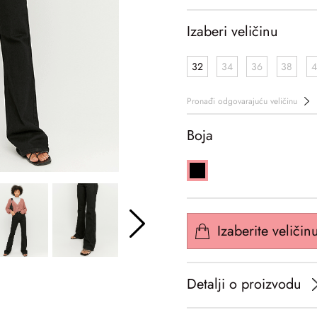
Izaberi veličinu
32
34
36
38
4
Pronađi odgovarajuću veličinu
Boja
Izaberite veličin
Detalji o proizvodu