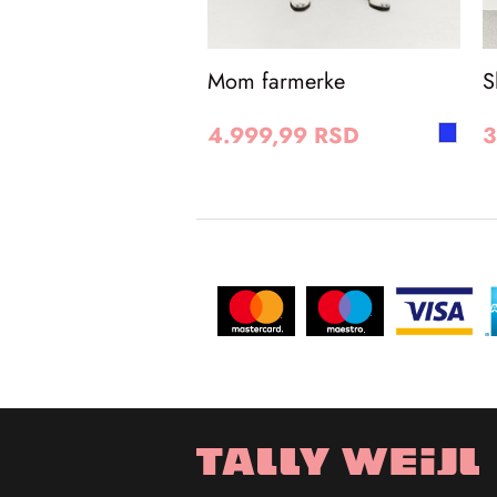
Mom farmerke
S
4.999,99 RSD
3