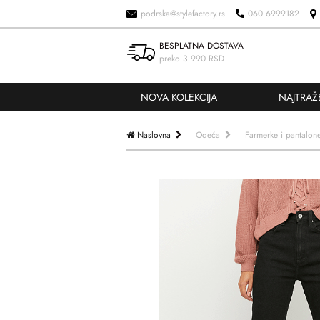
podrska@stylefactory.rs
060 6999182
BESPLATNA DOSTAVA
preko 3.990 RSD
NOVA KOLEKCIJA
NAJTRAŽ
Naslovna
Odeća
Farmerke i pantalon