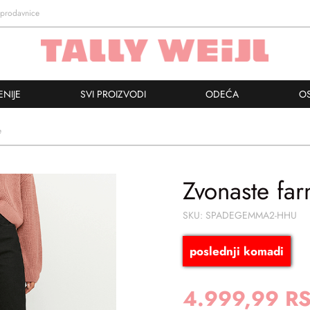
prodavnice
ENIJE
SVI PROIZVODI
ODEĆA
O
e
Zvonaste fa
SKU: SPADEGEMMA2-HHU
poslednji komadi
4.999,99 R