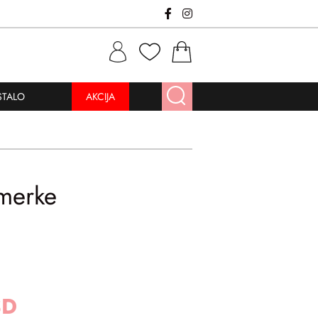
STALO
AKCIJA
rmerke
SD