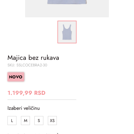
Majica bez rukava
SKU: SSLCOCEBRA2-30
NOVO
1.199,99 RSD
Izaberi veličinu
L
M
S
XS