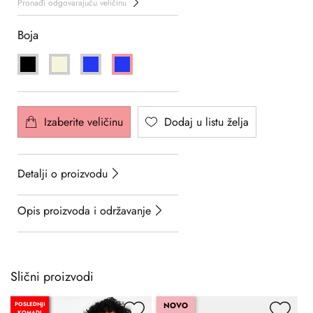
Pronađi odgovarajuću veličinu
Boja
Izaberite veličinu
Dodaj u listu želja
Detalji o proizvodu
Opis proizvoda i održavanje
Slični proizvodi
POSLEDNJI
NOVO
KOMADI