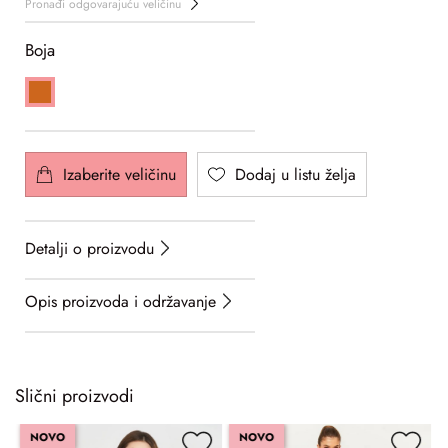
Pronađi odgovarajuću veličinu
Boja
Izaberite veličinu
Dodaj u listu želja
Detalji o proizvodu
Opis proizvoda i održavanje
Slični proizvodi
NOVO
NOVO