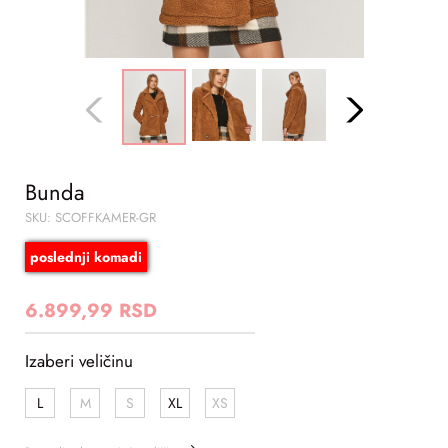
Bunda
SKU: SCOFFKAMER-GR
poslednji komadi
6.899,99 RSD
Izaberi veličinu
L
M
S
XL
XS